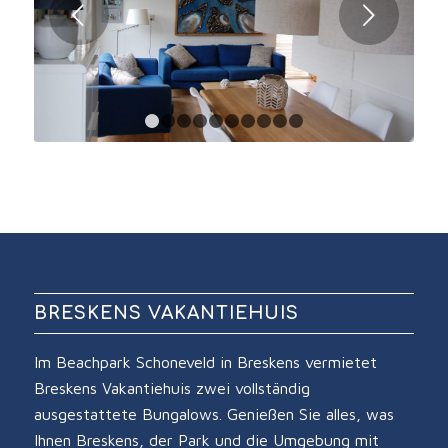
Weiter
1
2
3
4
5
6
7
8
9
10
BRESKENS VAKANTIEHUIS
Im Beachpark Schoneveld in Breskens vermietet
Breskens Vakantiehuis zwei vollständig
ausgestattete Bungalows. Genießen Sie alles, was
Ihnen Breskens, der Park und die Umgebung mit