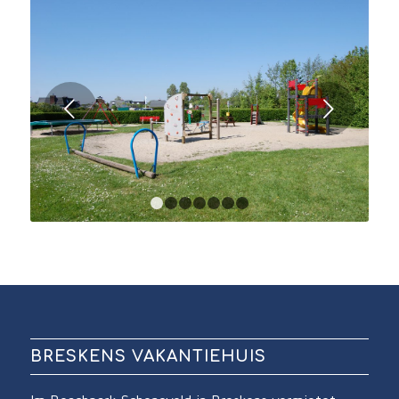
Weiter
1
2
3
4
5
6
7
BRESKENS VAKANTIEHUIS